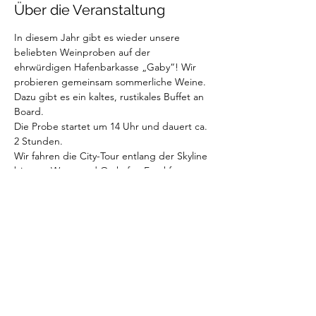
Über die Veranstaltung
In diesem Jahr gibt es wieder unsere 
beliebten Weinproben auf der 
ehrwürdigen Hafenbarkasse „Gaby“! Wir 
probieren gemeinsam sommerliche Weine. 
Dazu gibt es ein kaltes, rustikales Buffet an 
Board.
Die Probe startet um 14 Uhr und dauert ca. 
2 Stunden. 
Wir fahren die City-Tour entlang der Skyline 
bis zum West- und Osthafen Frankfurts.
DIe Plätze sind auf maximal 14 Personen 
begrenzt.
Die Kosten pro Person betragen 59€. 
Ihr 
könnt euch ganz einfach über unsere 
Webseite anmelden!
Wir freuen uns auf die gemeinsame Reise 
mit euch - Cheers!