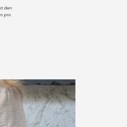
bt den
en pro