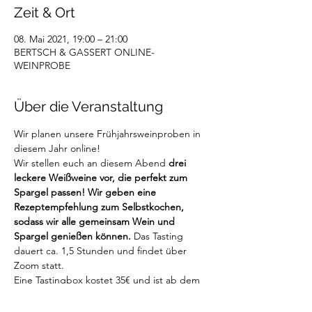
Zeit & Ort
08. Mai 2021, 19:00 – 21:00
BERTSCH & GASSERT ONLINE-
WEINPROBE
Über die Veranstaltung
Wir planen unsere Frühjahrsweinproben in 
diesem Jahr online!
Wir stellen euch an diesem Abend 
drei 
leckere Weißweine vor, die perfekt zum 
Spargel passen! Wir geben eine 
Rezeptempfehlung zum Selbstkochen, 
sodass wir alle gemeinsam Wein und 
Spargel genießen können.
 Das Tasting 
dauert ca. 1,5 Stunden und findet über 
Zoom statt.
Eine Tastingbox kostet 35€ und ist ab dem 
05.05.2021 verfügbar. Ihr könnt die 
Tastingbox gerne bei uns im Laden 