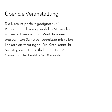
Über die Veranstaltung
Die Kiste ist perfekt geeignet für 4 
Personen und muss jeweils bis Mittwochs 
vorbestellt werden. So könnt ihr einen 
entspannten Samstagnachmittag mit tollen 
Leckereien verbringen. Die Kiste könnt ihr 
Samstags von 11-13 Uhr bei Bertsch & 
Gassert in der Emilstraße 30 abholen.
Die Weinkiste und co. sind in dem Preis 
(89€) inbegriffen und dürft ihr gerne zur 
weiteren Verwendung behalten.
Wir wünschen euch ein wundervolles 
Picknick mit euren Liebsten - Bon Appetit!
Much Love,
Betty und die Timm's Crew