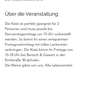
Über die Veranstaltung
Die Kiste ist perfekt geeignet für 2 
Personen und muss jeweils bis 
Donnerstagsmittags um 15 Uhr vorbestellt 
werden. So könnt ihr einen entspannten 
Freitagnachmittag mit tollen Leckereien 
verbringen. Die Kiste könnt ihr Freitags von 
15-18 Uhr bei Bertsch & Gassert in der 
Emilstraße 30 abholen.
Die Weine gibts von uns. Alle Lebensmittel 
sind vom italienischen Feinkostladen "Al 
Mercatino" aus Weiterstadt. 
In der Weinkiste sind enthalten: 
- 2 Weinflaschen (Anciens Temps "Summer 
Edition" + Pinot Grigio Rosé)
- Baguette / Focacchia 
- Cracker
Weiterlesen >