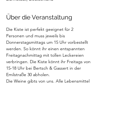
Über die Veranstaltung
Die Kiste ist perfekt geeignet für 2 
Personen und muss jeweils bis 
Donnerstagsmittags um 15 Uhr vorbestellt 
werden. So könnt ihr einen entspannten 
Freitagnachmittag mit tollen Leckereien 
verbringen. Die Kiste könnt ihr Freitags von 
15-18 Uhr bei Bertsch & Gassert in der 
Emilstraße 30 abholen.
Die Weine gibts von uns. Alle Lebensmittel 
sind vom italienischen Feinkostladen "Al 
Mercatino" aus Weiterstadt. 
In der Weinkiste sind enthalten: 
- 2 Weinflaschen (Anciens Temps "Summer 
Edition" + Pinot Grigio Rosé)
- Baguette / Focacchia 
- Cracker
Weiterlesen >