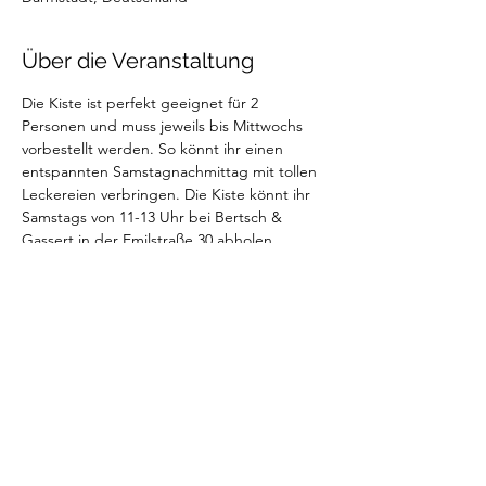
Über die Veranstaltung
Die Kiste ist perfekt geeignet für 2 
Personen und muss jeweils bis Mittwochs 
vorbestellt werden. So könnt ihr einen 
entspannten Samstagnachmittag mit tollen 
Leckereien verbringen. Die Kiste könnt ihr 
Samstags von 11-13 Uhr bei Bertsch & 
Gassert in der Emilstraße 30 abholen.
Die Weinkiste und co. sind in dem Preis 
(59€) inbegriffen und dürft ihr gerne zur 
weiteren Verwendung behalten.
Wir wünschen euch ein wundervolles 
Picknick mit euren Liebsten - Bon Appetit!
Much Love,
Betty und die Timm's Crew