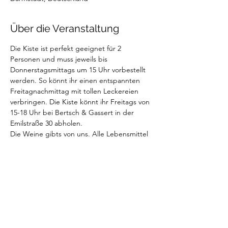
Über die Veranstaltung
Die Kiste ist perfekt geeignet für 2 
Personen und muss jeweils bis 
Donnerstagsmittags um 15 Uhr vorbestellt 
werden. So könnt ihr einen entspannten 
Freitagnachmittag mit tollen Leckereien 
verbringen. Die Kiste könnt ihr Freitags von 
15-18 Uhr bei Bertsch & Gassert in der 
Emilstraße 30 abholen.
Die Weine gibts von uns. Alle Lebensmittel 
sind vom italienischen Feinkostladen "Al 
Mercatino" aus Weiterstadt. 
In der Weinkiste sind enthalten: 
- 2 Weinflaschen (Lulu weiß & Greg & Juju 
rosé)
- Baguette / Focacchia 
- Cracker
Weiterlesen >